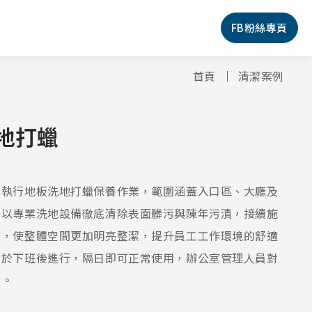
FB粉絲專頁
首頁
清潔案例
地打蠟
室執行地板洗地打蠟保養作業，範圍涵蓋入口區、大廳及
先以專業洗地設備徹底清除表面髒污與陳年污漬，接續施
序，使整體空間更加明亮整潔，提升員工工作環境的舒適
工於下班後進行，隔日即可正常使用，辦公室管理人員對
定。